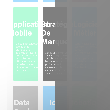
Application
Stratégie
Logiciel
Mobile
De
Métier
Marque
Grâce à son caractère
Votre logiciel métier
opérationnel,
est le lien entre vous
pratique une
et votre
application inscrit
Construire une image
environnement. Nous
l'entreprise dans le
de marque qui reste
vous aidons à
quotidien des
dans le temps et dont
développer un outil
utilisateurs sur la
les traces restent
robuste qui vous
base d'échanges
profondément
apporte ce dont vous
réguliers et d'usages
ancrées dans la
avez besoin.
quotidien
mémoire collective
est notre travail.
Data
IoT
Robotique