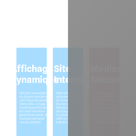
Affichage
Site
Médias
dynamique
Internet
Sociaux
Cet outil vous apporte
Votre site internet est
Etre réputé pour
du dynamisme dans
votre porte ouverte
quelque chose revient
votre façon de parler à
sur le monde. Montrer
à dire ce en quoi vous
votre cible. L'image
tous les gages d'un
êtes bon à un plus
numérique affichée
bon accueil et d'un
large public possible
est votre meilleure
service généreux est
de manière continue.
garantie de vente, de
un prérequis à ce que
Nous soutenons cette
reconnaissance en
votre invité soit enclin
énergie et l'amenons
vous la solution.
à revenir.
le plus loin possible.