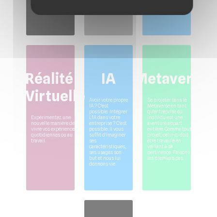
visualiser de la sorte
clients
Réalité
IA
Metaverse
Virtuelle
Avoir votre propre
Se projeter tans le
IA ? C'est
Metaverse en tant
possible. Intégrer
qu'entreprise ou
Expérimentez une
L'IA dans votre
individu est une
nouvelle manière de
entreprise ? C'est
aventure appart
vivre vos expériences
possible. Il vous
entière. Comme tout
quotidiennes ou au
suffit d'imaginer
projet, celui-ci doit
travail.
ses
être travaillé en
caractéristiques,
veillant à sa
ses usages son
pertinence. Faisons
but et nous lui
les premiers pas
donnons vie.