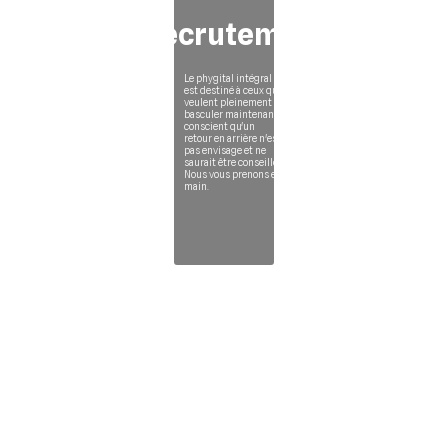
Recrutement
Le phygital intégral
est destiné à ceux qui
veulent pleinement
basculer maintenant
conscient qu'un
retour en arrière n'est
pas envisage et ne
saurait être conseillé.
Nous vous prenons en
main.